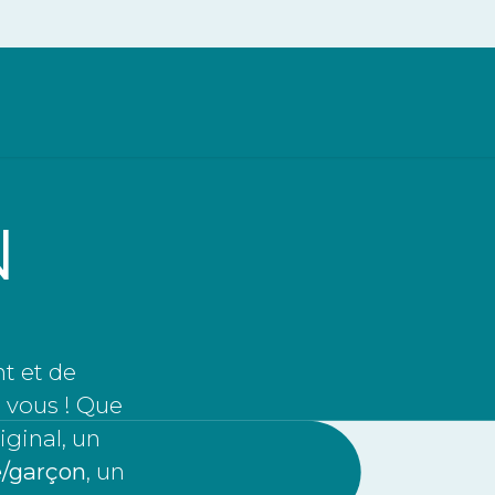
 Games L'apéro
Blind Test
Team Building
Kid
N
t et de
r vous ! Que
iginal, un
e/garçon
, un