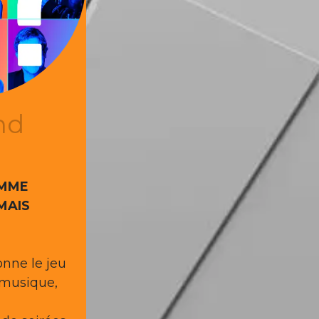
ind
OMME
MAIS
nne le jeu
 musique,