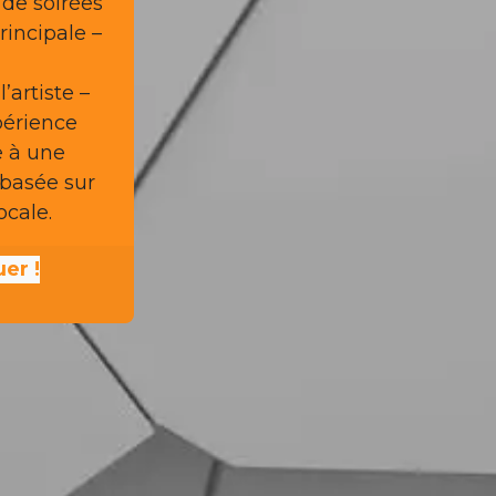
t de soirées
principale –
’artiste –
périence
e à une
 basée sur
ocale.
er !