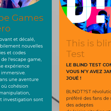
pe Games
éro
ovant et décalé,
This is bl
bilement nouvelles
Test
​
ies et codes
s de l'escape game,
LE BLIND TEST C
e expérience
VOUS N’Y AVEZ JA
t immersive.
JOUÉ !
ans une aventure
e où cohésion
BL!NDT?ST révolutio
 manipulation,
préféré des fans de
et investigation sont
des adeptes