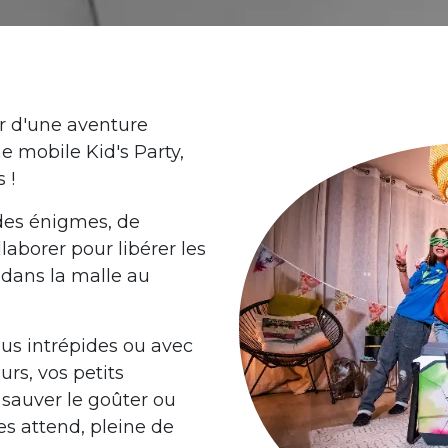
?
r d'une aventure
e mobile Kid's Party,
s !
 des énigmes, de
laborer pour libérer les
 dans la malle au
us intrépides ou avec
rs, vos petits
 sauver le goûter ou
es attend, pleine de