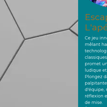
Esca
L'ap
Ce jeu inn
mêlant ha
technolog
classique
promet un
ludique e
Plongez d
palpitant
d'équipe,
réflexion 
de mise.