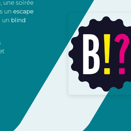
e, une soirée
ns un
escape
u un
blind
s
et