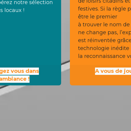
de loisirs citadins e
ibérez notre sélection
festives. Si la règle 
s locaux !
être le premier
à trouver le nom de l
ne change pas, l’ex
est réinventée grâc
technologie inédite
la reconnaissance v
gez vous dans
A vous de jou
'ambiance !