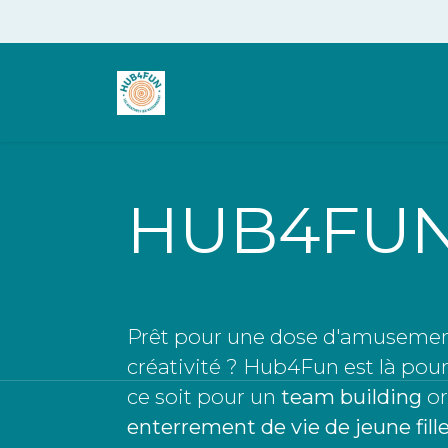
Se rendre au contenu
Qui sommes nous
Escape
HUB4FU
Prêt pour une dose d'amusemen
créativité ? Hub4Fun est là pou
ce soit pour un
team building
or
enterrement de vie de jeune fill