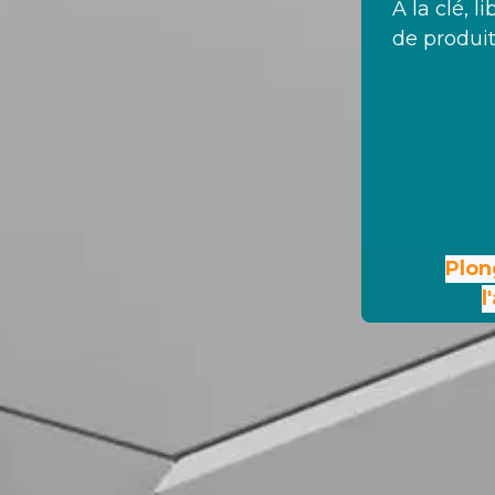
À la clé, l
de produit
Plon
l